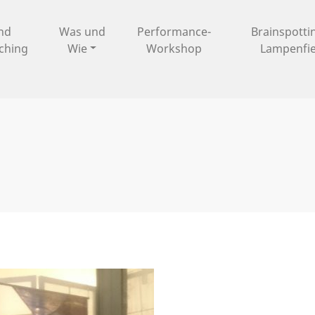
und
Was und
Performance-
Brainspotti
ching
Wie
Workshop
Lampenfi