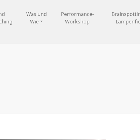
und
Was und
Performance-
Brainspotti
ching
Wie
Workshop
Lampenfi