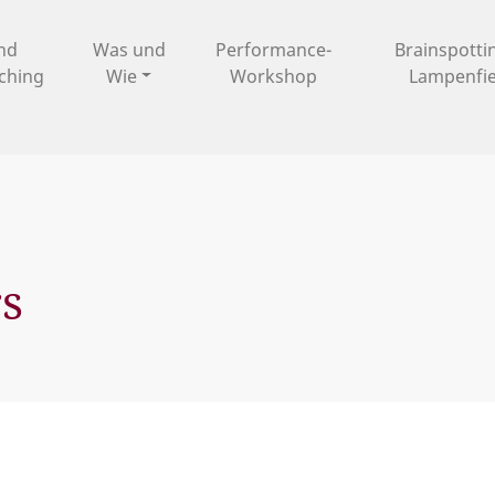
und
Was und
Performance-
Brainspotti
ching
Wie
Workshop
Lampenfi
s