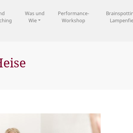
und
Was und
Performance-
Brainspotti
ching
Wie
Workshop
Lampenfi
eise