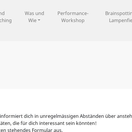
und
Was und
Performance-
Brainspotti
ching
Wie
Workshop
Lampenfi
 informiert dich in unregelmässigen Abständen über anst
täten, die für dich interessant sein könnten!
nten stehendes Formular aus.