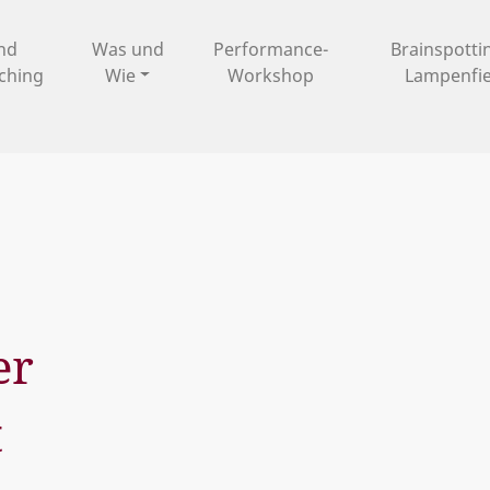
und
Was und
Performance-
Brainspotti
ching
Wie
Workshop
Lampenfi
er
t