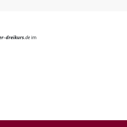
er
–
dreikurs
.de
im