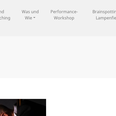
und
Was und
Performance-
Brainspotti
ching
Wie
Workshop
Lampenfi