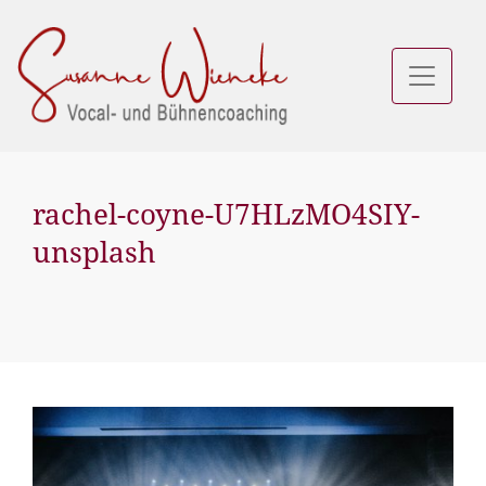
rachel-coyne-U7HLzMO4SIY-
unsplash